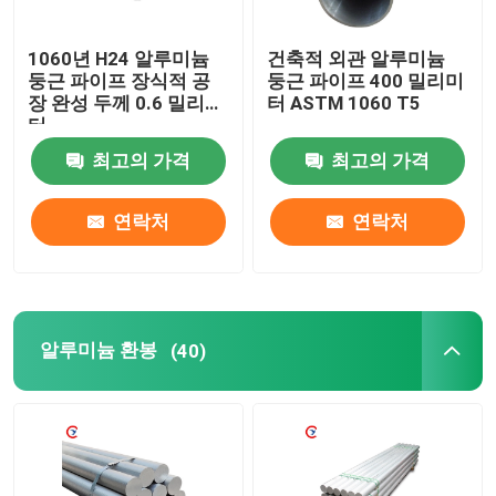
1060년 H24 알루미늄
건축적 외관 알루미늄
회사 소개
둥근 파이프 장식적 공
둥근 파이프 400 밀리미
장 완성 두께 0.6 밀리미
터 ASTM 1060 T5
터
공장 견학
최고의 가격
최고의 가격
품질 관리
연락처
연락처
문의하기
조회를 요청하다
알루미늄 환봉
(40)
알루미늄 박판 금속
알루미늄 시트 코일