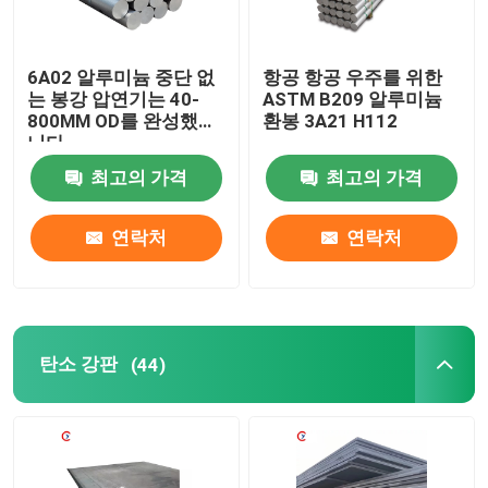
알루미늄 둥근 파이프
6A02 알루미늄 중단 없
항공 항공 우주를 위한
는 봉강 압연기는 40-
ASTM B209 알루미늄
800MM OD를 완성했습
환봉 3A21 H112
알루미늄 환봉
니다
최고의 가격
최고의 가격
탄소 강판
연락처
연락처
알루미늄 스퀘어 튜브
가는 알루니늄 스트립
탄소 강판
(44)
라운드 알루미늄 박판
알루미늄 코일관