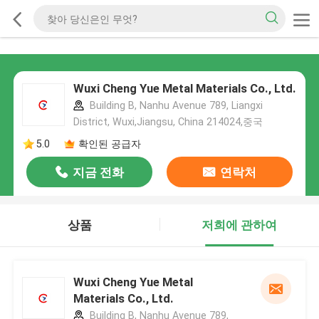
Wuxi Cheng Yue Metal Materials Co., Ltd.
Building B, Nanhu Avenue 789, Liangxi
District, Wuxi,Jiangsu, China 214024,중국
5.0
확인된 공급자
지금 전화
연락처
상품
저희에 관하여
Wuxi Cheng Yue Metal
Materials Co., Ltd.
Building B, Nanhu Avenue 789,