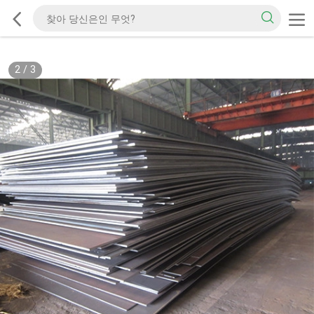
2
/
3