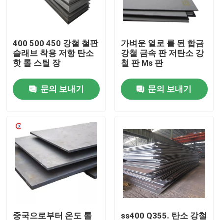
회사 소개
400 500 450 강철 철판
가벼운 열로 롤 된 합금
슬래브 착용 저항 탄소
강철 금속 판 저탄소 강
공장 견학
핫 롤 스틸 장
철 판 Ms 판
문의 보내기
문의 보내기
품질 관리
문의하기
조회를 요청하다
알루미늄 박판 금속
알루미늄 시트 코일
중국으로부터 온도 롤
ss400 Q355. 탄소 강철