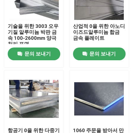
회사 소개
기술을 위한 3003 오우
산업적 0을 위한 아노디
기질 알루미늄 박판 금
이즈드알루미늄 합금
공장 견학
속 100-2600mm 양극
금속 플레이트
처리 표면
문의 보내기
문의 보내기
품질 관리
문의하기
조회를 요청하다
알루미늄 박판 금속
알루미늄 시트 코일
항공기 0을 위한 다중기
1060 주문을 받아서 만