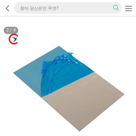
2
/
4